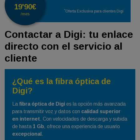
19'90€
*
Oferta Exclusiva para clientes Digi
/mes
Contactar a Digi: tu enlace
directo con el servicio al
cliente
¿Qué es la fibra óptica de
Digi?
La
fibra óptica de Digi
es la opción más avanzada
para transmitir voz y datos con
calidad superior
en internet
. Con velocidades de descarga y subida
de hasta
1 Gb
, ofrece una experiencia de usuario
excepcional
.