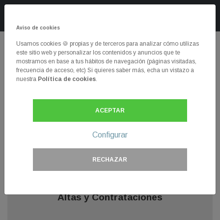
Ayuda Inmediata
ayudainmediata.es
Aviso de cookies
Usamos cookies 🍪 propias y de terceros para analizar cómo utilizas
este sitio web y personalizar los contenidos y anuncios que te
mostramos en base a tus hábitos de navegación (páginas visitadas,
Llama gratis a los teléfonos de Digi
frecuencia de acceso, etc) Si quieres saber más, echa un vistazo a
nuestra
Política de cookies
.
Teléfono gratuito Digi
te facilita los números de
teléfonos de información, contrataciones, altas, y
atención al cliente para que llames gratis.
ACEPTAR
Información
Configurar
RECHAZAR
Altas y Contrataciones