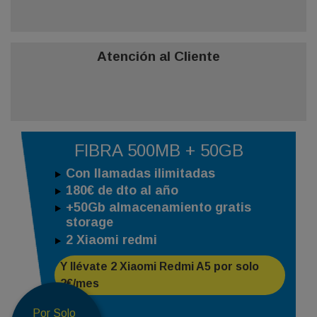
Atención al Cliente
FIBRA 500MB + 50GB
Con llamadas ilimitadas
180€ de dto al año
+50Gb almacenamiento gratis
storage
2 Xiaomi redmi
Y llévate 2 Xiaomi Redmi A5 por solo
2€/mes
Por Solo